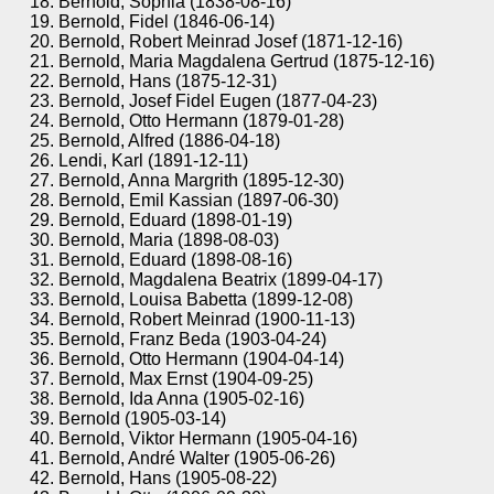
Bernold, Sophia (1838-08-16)
Bernold, Fidel (1846-06-14)
Bernold, Robert Meinrad Josef (1871-12-16)
Bernold, Maria Magdalena Gertrud (1875-12-16)
Bernold, Hans (1875-12-31)
Bernold, Josef Fidel Eugen (1877-04-23)
Bernold, Otto Hermann (1879-01-28)
Bernold, Alfred (1886-04-18)
Lendi, Karl (1891-12-11)
Bernold, Anna Margrith (1895-12-30)
Bernold, Emil Kassian (1897-06-30)
Bernold, Eduard (1898-01-19)
Bernold, Maria (1898-08-03)
Bernold, Eduard (1898-08-16)
Bernold, Magdalena Beatrix (1899-04-17)
Bernold, Louisa Babetta (1899-12-08)
Bernold, Robert Meinrad (1900-11-13)
Bernold, Franz Beda (1903-04-24)
Bernold, Otto Hermann (1904-04-14)
Bernold, Max Ernst (1904-09-25)
Bernold, Ida Anna (1905-02-16)
Bernold (1905-03-14)
Bernold, Viktor Hermann (1905-04-16)
Bernold, André Walter (1905-06-26)
Bernold, Hans (1905-08-22)