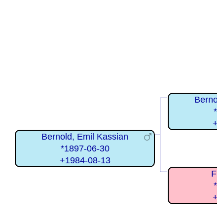
Bernol
*
+
Bernold, Emil Kassian
*1897-06-30
+1984-08-13
Fi
*
+