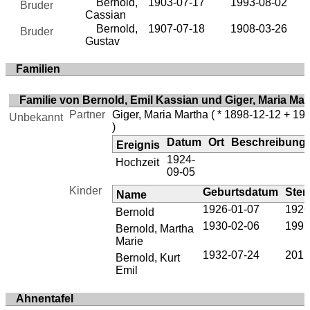
Bernold,
1903-07-17
1993-08-02
Bruder
Cassian
Bernold,
1907-07-18
1908-03-26
Bruder
Gustav
Familien
Familie von Bernold, Emil Kassian und Giger, Maria Mar
Partner
Giger, Maria Martha
( * 1898-12-12 + 19
Unbekannt
)
Datum
Ort
Beschreibung
Ereignis
1924-
Hochzeit
09-05
Kinder
Geburtsdatum
Ster
Name
1926-01-07
1926
Bernold
1930-02-06
1997
Bernold, Martha
Marie
1932-07-24
2015
Bernold, Kurt
Emil
Ahnentafel