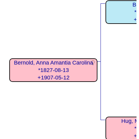
Be
*
+
Bernold, Anna Amantia Carolina
*1827-08-13
+1907-05-12
Hug, M
*
+