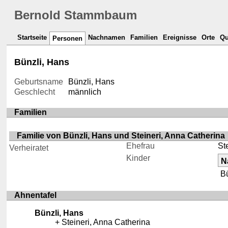
Bernold Stammbaum
Startseite
Nachnamen
Familien
Ereignisse
Orte
Qu
Personen
Bünzli, Hans
Geburtsname
Bünzli, Hans
Geschlecht
männlich
Familien
Familie von Bünzli, Hans und Steineri, Anna Catherina
Ehefrau
St
Verheiratet
Kinder
N
Bü
Ahnentafel
Bünzli, Hans
Steineri, Anna Catherina