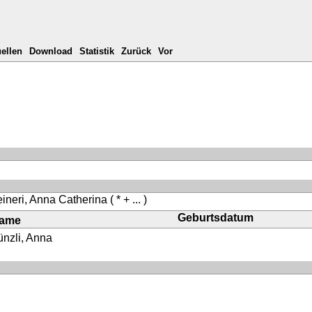
ellen
Download
Statistik
Zurück
Vor
eineri, Anna Catherina
( * + ... )
Geburtsdatum
ame
nzli, Anna