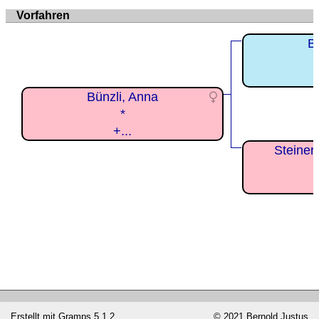
Vorfahren
B
Bünzli, Anna
*
+...
Steiner
Erstellt mit
Gramps
5.1.2
© 2021 Bernold Justus