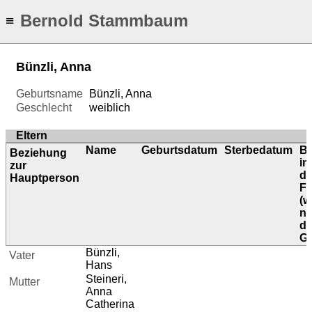
Bernold Stammbaum
≡
Bünzli, Anna
Geburtsname
Bünzli, Anna
Geschlecht
weiblich
Eltern
Name
Geburtsdatum
Sterbedatum
B
Beziehung
in
zur
di
Hauptperson
Fa
(
ni
d
Ge
Bünzli,
Vater
Hans
Steineri,
Mutter
Anna
Catherina