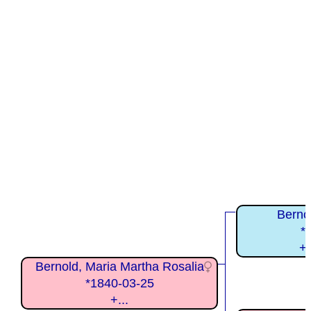
Berno
*
+
Bernold, Maria Martha Rosalia
*1840-03-25
+...