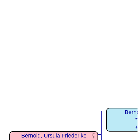
Berno
*
+
Bernold, Ursula Friederike