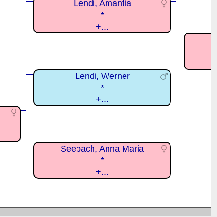
Lendi, Amantia
*
+...
Lendi, Werner
*
+...
Seebach, Anna Maria
*
+...