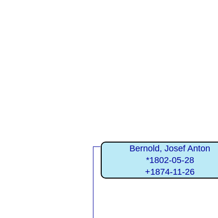
Bernold, Josef Anton
*1802-05-28
+1874-11-26