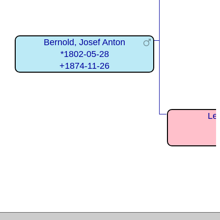
Bernold, Josef Anton
*1802-05-28
+1874-11-26
Len