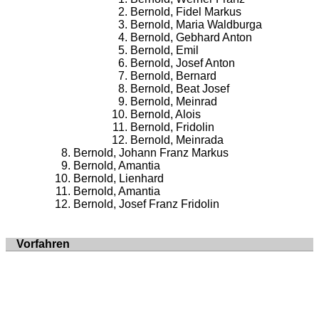
Bernold, Fidel Markus
Bernold, Maria Waldburga
Bernold, Gebhard Anton
Bernold, Emil
Bernold, Josef Anton
Bernold, Bernard
Bernold, Beat Josef
Bernold, Meinrad
Bernold, Alois
Bernold, Fridolin
Bernold, Meinrada
Bernold, Johann Franz Markus
Bernold, Amantia
Bernold, Lienhard
Bernold, Amantia
Bernold, Josef Franz Fridolin
Vorfahren