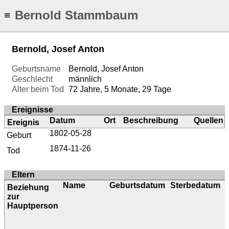
Bernold Stammbaum
≡
Bernold, Josef Anton
Geburtsname
Bernold, Josef Anton
Geschlecht
männlich
Alter beim Tod
72 Jahre, 5 Monate, 29 Tage
Ereignisse
Datum
Ort
Beschreibung
Quellen
Ereignis
1802-05-28
Geburt
1874-11-26
Tod
Eltern
Name
Geburtsdatum
Sterbedatum
Beziehung
zur
Hauptperson