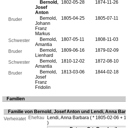
Bernold,
1802-05-28
1874-11-26
Josef
Anton
Bernold,
1805-04-25
1805-07-11
Bruder
Johann
Franz
Markus
Bernold,
1807-05-11
1808-11-03
Schwester
Amantia
Bernold,
1809-06-16
1879-02-09
Bruder
Lienhard
Bernold,
1810-12-02
1872-08-10
Schwester
Amantia
Bernold,
1813-03-06
1844-02-18
Bruder
Josef
Franz
Fridolin
Familien
Familie von Bernold, Josef Anton und Lendi, Anna Bar
Ehefrau
Lendi, Anna Barbara
( * 1805-02-06 + 1
Verheiratet
)