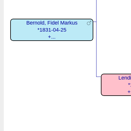
Bernold, Fidel Markus
*1831-04-25
+...
Lend
*
+