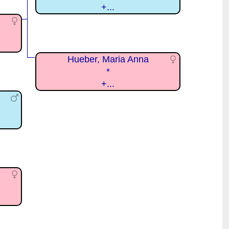
+...
Hueber, Maria Anna
*
+...