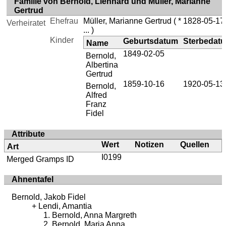
Familie von Bernold, Lienhard und Müller, Marianne
Gertrud
Ehefrau
Müller, Marianne Gertrud
( * 1828-05-17
Verheiratet
... )
Kinder
Geburtsdatum
Sterbedat
Name
1849-02-05
Bernold,
Albertina
Gertrud
1859-10-16
1920-05-13
Bernold,
Alfred
Franz
Fidel
Attribute
Wert
Notizen
Quellen
Art
I0199
Merged Gramps ID
Ahnentafel
Bernold, Jakob Fidel
Lendi, Amantia
Bernold, Anna Margreth
Bernold, Maria Anna