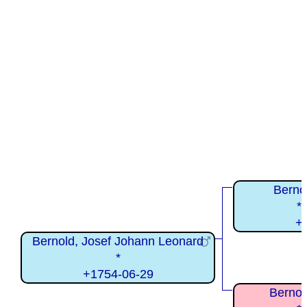
Berno
*
+
Bernold, Josef Johann Leonard
*
+1754-06-29
Bernol