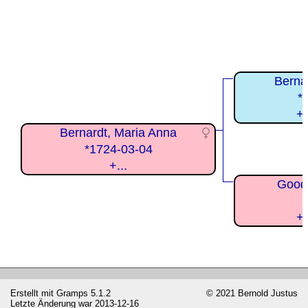
Berna
*
+
Bernardt, Maria Anna
*1724-03-04
+...
Goodi
+
Erstellt mit
Gramps
5.1.2
© 2021 Bernold Justus
Letzte Änderung war 2013-12-16