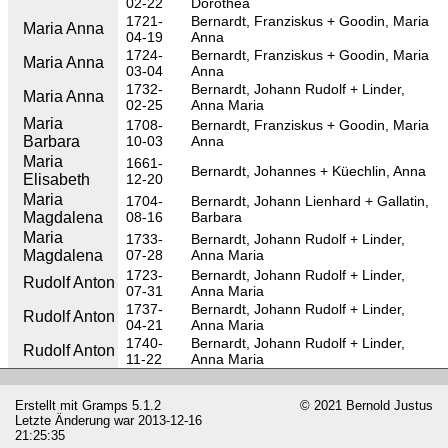
02-22
Dorothea
1721-
Bernardt, Franziskus
Goodin, Maria
Maria Anna
04-19
Anna
1724-
Bernardt, Franziskus
Goodin, Maria
Maria Anna
03-04
Anna
1732-
Bernardt, Johann Rudolf
Linder,
Maria Anna
02-25
Anna Maria
Maria
1708-
Bernardt, Franziskus
Goodin, Maria
Barbara
10-03
Anna
Maria
1661-
Bernardt, Johannes
Küechlin, Anna
Elisabeth
12-20
Maria
1704-
Bernardt, Johann Lienhard
Gallatin,
Magdalena
08-16
Barbara
Maria
1733-
Bernardt, Johann Rudolf
Linder,
Magdalena
07-28
Anna Maria
1723-
Bernardt, Johann Rudolf
Linder,
Rudolf Anton
07-31
Anna Maria
1737-
Bernardt, Johann Rudolf
Linder,
Rudolf Anton
04-21
Anna Maria
1740-
Bernardt, Johann Rudolf
Linder,
Rudolf Anton
11-22
Anna Maria
Erstellt mit
Gramps
5.1.2
© 2021 Bernold Justus
Letzte Änderung war 2013-12-16
21:25:35