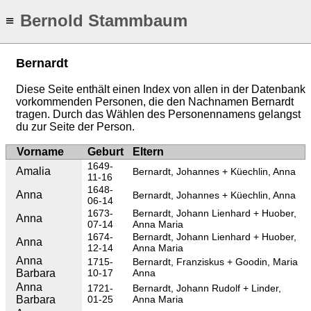
Bernold Stammbaum
≡
Bernardt
Diese Seite enthält einen Index von allen in der Datenbank
vorkommenden Personen, die den Nachnamen Bernardt
tragen. Durch das Wählen des Personennamens gelangst
du zur Seite der Person.
Vorname
Geburt
Eltern
1649-
Amalia
Bernardt, Johannes
Küechlin, Anna
11-16
1648-
Anna
Bernardt, Johannes
Küechlin, Anna
06-14
1673-
Bernardt, Johann Lienhard
Huober,
Anna
07-14
Anna Maria
1674-
Bernardt, Johann Lienhard
Huober,
Anna
12-14
Anna Maria
Anna
1715-
Bernardt, Franziskus
Goodin, Maria
Barbara
10-17
Anna
Anna
1721-
Bernardt, Johann Rudolf
Linder,
Barbara
01-25
Anna Maria