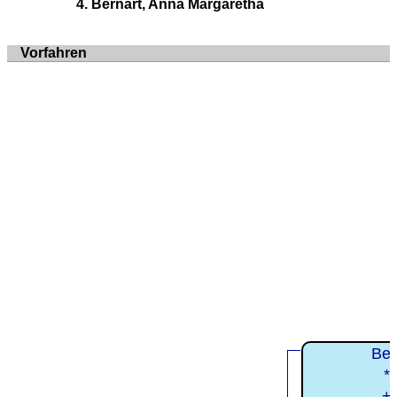
Bernart, Anna Margaretha
Vorfahren
Ber
*
+