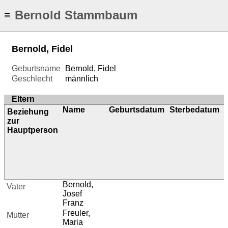
Bernold Stammbaum
≡
Bernold, Fidel
Geburtsname
Bernold, Fidel
Geschlecht
männlich
Eltern
Name
Geburtsdatum
Sterbedatum
Beziehung
zur
Hauptperson
Bernold,
Vater
Josef
Franz
Freuler,
Mutter
Maria