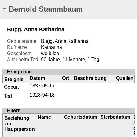
Bernold Stammbaum
≡
Bugg, Anna Katharina
Geburtsname
Bugg, Anna Katharina
Rufname
Katharina
Geschlecht
weiblich
Alter beim Tod
90 Jahre, 11 Monate, 1 Tag
Ereignisse
Datum
Ort
Beschreibung
Quellen
Ereignis
1837-05-17
Geburt
1928-04-18
Tod
Eltern
Name
Geburtsdatum
Sterbedatum
B
Beziehung
i
zur
d
Hauptperson
F