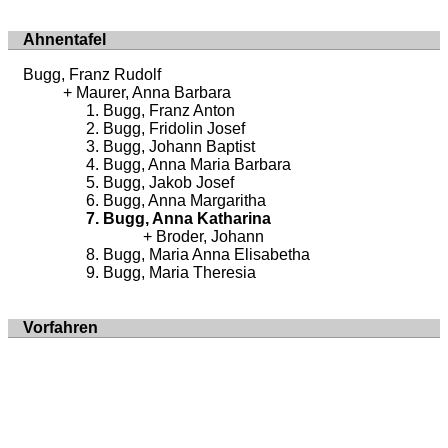
Ahnentafel
Bugg, Franz Rudolf
Maurer, Anna Barbara
Bugg, Franz Anton
Bugg, Fridolin Josef
Bugg, Johann Baptist
Bugg, Anna Maria Barbara
Bugg, Jakob Josef
Bugg, Anna Margaritha
Bugg, Anna Katharina
Broder, Johann
Bugg, Maria Anna Elisabetha
Bugg, Maria Theresia
Vorfahren