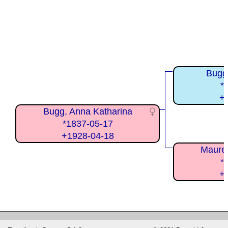
Bugg,
*
+
Bugg, Anna Katharina
*1837-05-17
+1928-04-18
Maurer
*
+