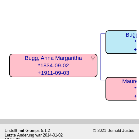
Bugg,
*
+
Bugg, Anna Margaritha
*1834-09-02
+1911-09-03
Maurer
*
+
Erstellt mit
Gramps
5.1.2
© 2021 Bernold Justus
Letzte Änderung war 2014-01-02