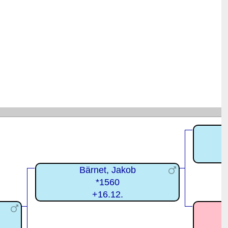
Bärnet, Jakob
*1560
+16.12.