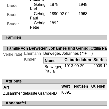
Gehrig,
1878
1948
Bruder
Karl
Gehrig,
1890-02-02
1963
Bruder
Paul
Gehrig,
1892
Bruder
Peter
Familien
Familie von Berweger, Johannes und Gehrig, Ottilia Pau
Ehemann
Berweger, Johannes
( * + ... )
Verheiratet
Kinder
Geburtsdatum
Sterbed
Name
1913-09-29
2009-10
Berweger,
Paula
Attribute
Wert
Notizen
Quellen
Art
I0391
Zusammengefasste Gramps-ID
Ahnentafel