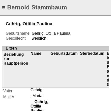
Bernold Stammbaum
≡
Gehrig, Ottilia Paulina
Geburtsname
Gehrig, Ottilia Paulina
Geschlecht
weiblich
Eltern
Name
Geburtsdatum
Sterbedatum
B
Beziehung
in
zur
di
Hauptperson
Fa
(
ni
d
Ge
Gehrig
Vater
, Maria
Mutter
Gehrig,
Ottilia
Paulina