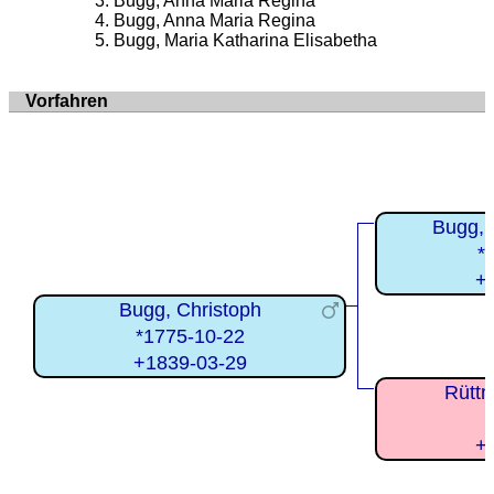
Bugg, Anna Maria Regina
Bugg, Anna Maria Regina
Bugg, Maria Katharina Elisabetha
Vorfahren
Bugg, 
*
+
Bugg, Christoph
*1775-10-22
+1839-03-29
Rüttn
+