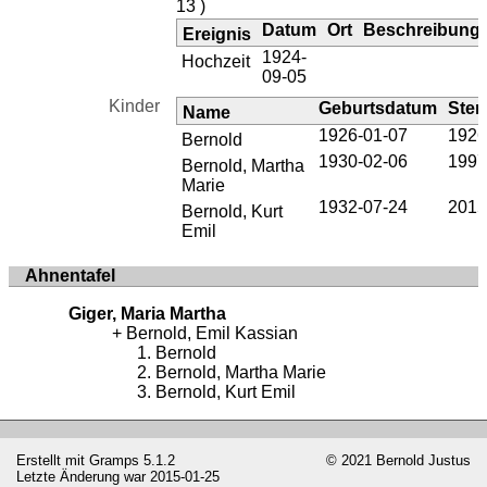
13 )
Datum
Ort
Beschreibung
Ereignis
1924-
Hochzeit
09-05
Kinder
Geburtsdatum
Ster
Name
1926-01-07
1926
Bernold
1930-02-06
1997
Bernold, Martha
Marie
1932-07-24
2015
Bernold, Kurt
Emil
Ahnentafel
Giger, Maria Martha
Bernold, Emil Kassian
Bernold
Bernold, Martha Marie
Bernold, Kurt Emil
Erstellt mit
Gramps
5.1.2
© 2021 Bernold Justus
Letzte Änderung war 2015-01-25