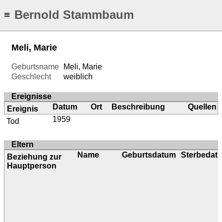
Bernold Stammbaum
≡
Meli, Marie
Geburtsname
Meli, Marie
Geschlecht
weiblich
Ereignisse
Datum
Ort
Beschreibung
Quellen
Ereignis
1959
Tod
Eltern
Name
Geburtsdatum
Sterbedat
Beziehung zur
Hauptperson