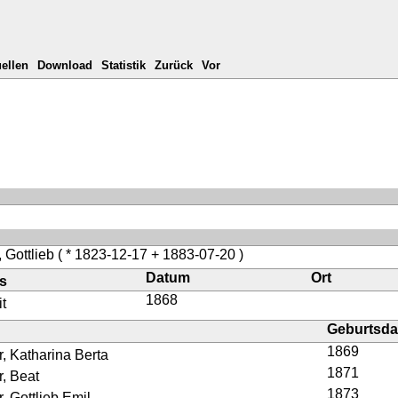
ellen
Download
Statistik
Zurück
Vor
 Gottlieb
( * 1823-12-17 + 1883-07-20 )
Datum
Ort
is
1868
t
Geburtsd
1869
, Katharina Berta
1871
, Beat
1873
, Gottlieb Emil