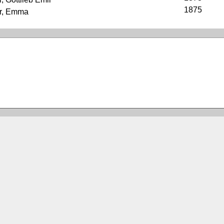
1875
r, Emma