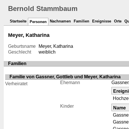
Bernold Stammbaum
Startseite
Nachnamen
Familien
Ereignisse
Orte
Qu
Personen
Meyer, Katharina
Geburtsname
Meyer, Katharina
Geschlecht
weiblich
Familien
Familie von Gassner, Gottlieb und Meyer, Katharina
Ehemann
Gassner,
Verheiratet
Ereign
Hochzei
Kinder
Name
Gassner
Gassner
Gassner