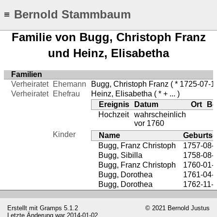
Bernold Stammbaum
≡
Familie von Bugg, Christoph Franz
und Heinz, Elisabetha
Familien
Verheiratet
Ehemann
Bugg, Christoph Franz
( * 1725-07-1
Verheiratet
Ehefrau
Heinz, Elisabetha
( * + ... )
Ereignis
Datum
Ort
Be
Hochzeit
wahrscheinlich
vor 1760
Kinder
Name
Geburts
Bugg, Franz Christoph
1757-08-
Bugg, Sibilla
1758-08-
Bugg, Franz Christoph
1760-01-
Bugg, Dorothea
1761-04-
Bugg, Dorothea
1762-11-
Erstellt mit
Gramps
5.1.2
© 2021 Bernold Justus
Letzte Änderung war 2014-01-02