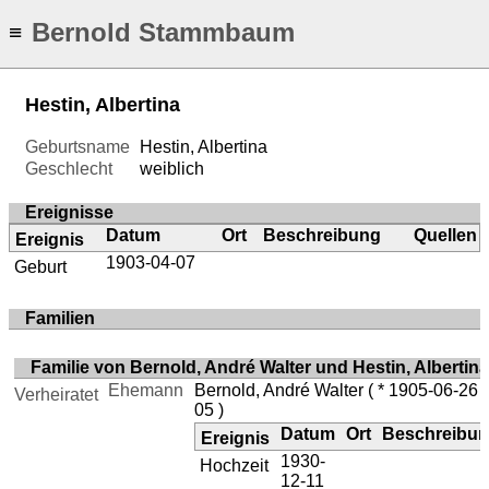
Bernold Stammbaum
≡
Hestin, Albertina
Geburtsname
Hestin, Albertina
Geschlecht
weiblich
Ereignisse
Datum
Ort
Beschreibung
Quellen
Ereignis
1903-04-07
Geburt
Familien
Familie von Bernold, André Walter und Hestin, Albertina
Ehemann
Bernold, André Walter
( * 1905-06-26 
Verheiratet
05 )
Datum
Ort
Beschreibu
Ereignis
1930-
Hochzeit
12-11