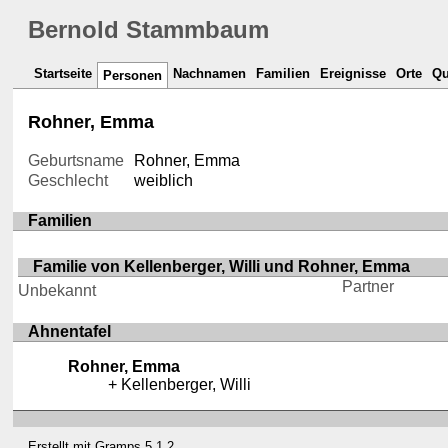
Bernold Stammbaum
Startseite
Nachnamen
Familien
Ereignisse
Orte
Qu
Personen
Rohner, Emma
Geburtsname
Rohner, Emma
Geschlecht
weiblich
Familien
Familie von Kellenberger, Willi und Rohner, Emma
Partner
Unbekannt
Ahnentafel
Rohner, Emma
Kellenberger, Willi
Erstellt mit
Gramps
5.1.2