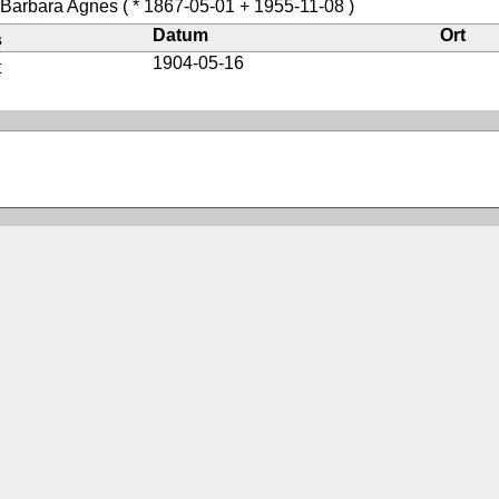
 Barbara Agnes
( * 1867-05-01 + 1955-11-08 )
Datum
Ort
s
1904-05-16
t