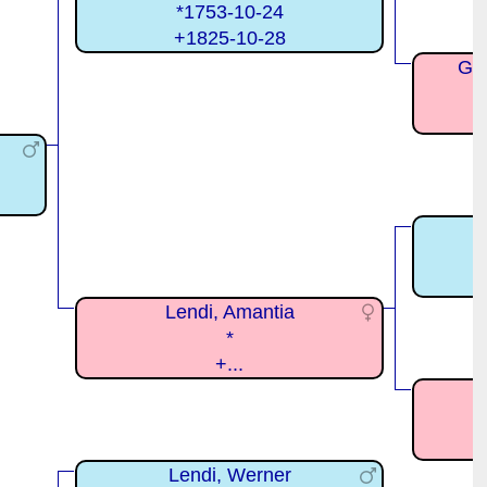
*1753-10-24
+1825-10-28
Gmü
Lendi, Amantia
*
+...
Lendi, Werner