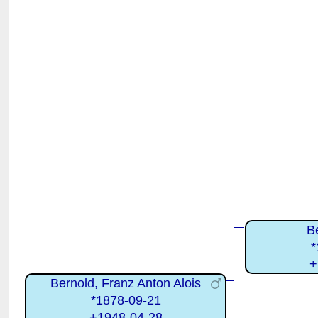
B
*
+
Bernold, Franz Anton Alois
*1878-09-21
+1948-04-28