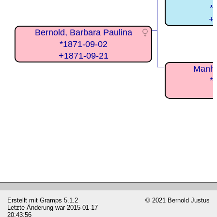
*
+
Bernold, Barbara Paulina
*1871-09-02
+1871-09-21
Manha
*
Erstellt mit
Gramps
5.1.2
© 2021 Bernold Justus
Letzte Änderung war 2015-01-17
20:43:56