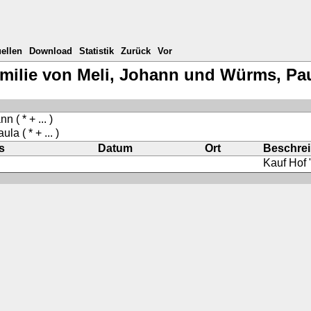
ellen
Download
Statistik
Zurück
Vor
milie von Meli, Johann und Würms, Pa
ann
( * + ... )
aula
( * + ... )
s
Datum
Ort
Beschre
Kauf Hof